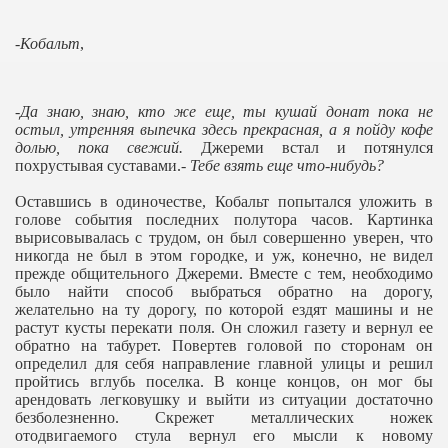
-
Кобальт
,
-
Да знаю, знаю, кто же еще, ты кушай донат пока не
остыл, утренняя выпечка здесь прекрасная, а я пойду кофе
долью, пока свежий.
Джереми встал и потянулся
похрустывая суставами.-
Тебе взять еще что-нибудь?
Оставшись в одиночестве, Кобальт попытался уложить в
голове события последних полутора часов. Картинка
вырисовывалась с трудом, он был совершенно уверен, что
никогда не был в этом городке, и уж, конечно, не видел
прежде общительного Джереми. Вместе с тем, необходимо
было найти способ выбраться обратно на дорогу,
желательно на ту дорогу, по которой ездят машины и не
растут кусты перекати поля. Он сложил газету и вернул ее
обратно на табурет. Повертев головой по сторонам он
определил для себя направление главной улицы и решил
пройтись вглубь поселка. В конце концов, он мог бы
арендовать легковушку и выйти из ситуации достаточно
безболезненно. Скрежет металлических ножек
отодвигаемого стула вернул его мысли к новому