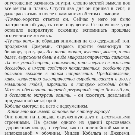
опустошение разлилось внутри, словно метлой вымели вон
все мечты и планы. Спустя два дня он пришел в себя, и
даже рассказывал после в кампаниях об этом с юмором.
-
Помню
,-коротко ответил он. Сейчас у него не было
настроения обсуждать свои ощущения. Сегодняшнее утро
оставило неприятную оскомину, вспоминать прошлые
огорчения не хотелось.
-
Ну так вот
,- не обращая внимания на его сдержаный тон,
продолжал Джереми, стараясь пройти балансируя по
бордюру тротуара,-
Все твои эмоции, чувства, мысли, и так
далее, выражены были в виде микроэлектрических сигналов.
Ты же умный парень, понимаешь, что энергия не исчезает
бесследно, а имеет свойство накапливаться,
особенно при
большом выхлопе в одном направлении. Представляешь,
какое количество электричества вырабатывается в мозгу
миллионов людей, играющих в лотерею каждый день?
Можно обеспечить энергией регулярный лифт Земля-Луна,
и бесплатно экскурсии возить.
- он хохотнул, довольный
придуманной метафорой.
Кобальт смотрел на него с недоумением,
-
Какое это все имеет отношение к этому городу?
Они вошли на площадь, окруженную двух и трехэтажными
строениями. На фасаде одного из зданий красовалась
здоровенная кокарда с гербом, как на полицейской машине,
запаркованой у обочины. Увидев Кобальта и Джереми,