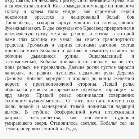
пару шагов, он невольно пригнулся от внезапного рева, воя
и скрежета за спиной. Как в замедленном кадре он повернул
голову и краем глаза увидел, как огромный серый
локомотив врезается в лакированый белый бок
Тандерберда, раздирая корпус машины на клочья, словно
бумажный макет. В две секунды его Красавец превратился в
искореженую груду металла, резины и стекла, в которой
даже глаз хозяина не узнал бы своего транспортного
средства. Громыхая и скрипя сцепками вагонов, состав
пронесся мимо Кобальта и растаял в темноте, оставив на
обочине дымящиеся руины. Ошеломленный и
заторможеный, Кобальт прошагал по шпалам шагов сто,
пока рельсы не прервались. Дальше росли густые заросли
чапараля, на редких пустырях вздымали руки Деревья
Джошуа. Кобальт вернулся и прошел до конца железной
дороги с противоположной стороны. Левый рельс
обрывался ржавым искореженым обрубком, торчащим на
ярд вверх. Правый рельс оканчивался совершенно
сгнившим куском металла. От того, что пять минут назад
было ловкой и маневреной тачкой поднимался чадящий
дымок. В глубине бесформенной кучи потрескивали
разряды электричества, как последние судороги
умирающего зверя. Становилось светлее, Кобальт сел на
землю, опершись спиной на будку.