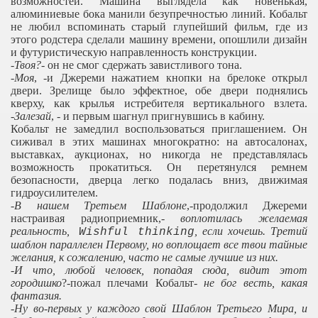
возможностей. Машина выглядела как новенькая,
алюминиевые бока манили безупречностью линий. Кобальт
не любил вспоминать старый глупейший фильм, где из
этого родстера сделали машину времени, опошлили дизайн
и футуристическую направленность конструкции.
-
Твоя?
- он не смог сдержать завистливого тона.
-
Моя
, -и Джереми нажатием кнопки на брелoке открыл
двери. Зрелище было эффектное, обе двери поднялись
кверху, как крылья истребителя вертикального взлета.
-
Залезай
, - и первым шагнул пригнувшись в кабину.
Кобальт не замедлил воспользоваться приглашением. Он
сиживал в этих машинах многократно: на автосалонах,
выставках, аукционах, но никогда не представлялась
возможность прокатиться. Он перетянулся ремнем
безопасности, дверца легко подалась вниз, движимая
гидроусилителем.
-
В нашем Третьем Шаблоне
,-продолжил Джереми
настраивая радиоприемник,-
воплотилась желаемая
реальность,
, если хочешь. Третий
Wishful thinking
шаблон параллелен Первому, но воплощает все твои тайные
желания, к сожалению, часто не самые лучшие из них.
-
И что, любой человек, попадая сюда, видит этот
городишко
?-пожал плечами Кобальт-
не бог весть, какая
фантазия.
-
Ну во-первых у каждого свой Шаблон Третьего Мира, и