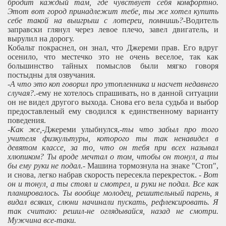
бродит каждый там, где чувствует себя комфортно.
Этот вот город принадлежит тебе, ты же хотел купить
себе такой на выигрыш с лотереи, помнишь?
-Водитель
заправски глянул через левое плечо, завел двигатель, и
вырулил на дорогу.
Кобальт покраснел, он знал, что Джереми прав. Его вдруг
осенило, что местечко это не очень веселое, так как
большинство тайных помыслов были мягко говоря
постыдны для озвучания.
-
А что это коп говорил про утопленника и насчет недавнего
случая?
.-ему не хотелось спрашивать, но в данной ситуации
он не видел другого выхода. Снова его вела судьба и выбор
предоставленый ему сводился к единственному варианту
поведения.
-
Как же,
-Джереми улыбнулся,-
ты что забыл про того
учителя физкультуры, которого ты так ненавидел в
девятом классе, за то, что он тебя при всех называл
хлюпиком? Ты вроде мечтал о том, чтобы он тонул, а ты
бы ему руки не подал.
- Машина тормознула на знаке "Стоп",
и снова, легко набрав скорость пересекла перекресток. -
Вот
он и тонул, а ты стоял и смотрел, и руки не подал. Все как
планировалось. Ты вообще молодец, решительный парень, я
видал всяких, слюни начинали пускать, рефлексировать. Я
так считаю: решил-не оглядывайся, назад не смотри.
Мужчина все-таки.