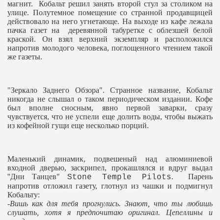
магнит.
Кобальт решил занять второй стул за столиком на
улице. Полутемное помещение со странной продавщицей
действовало на него угнетающе. На выходе из кафе лежала
пачка газет на
деревянной табуретке с облезшей белой
краской. Он взял верхний экземпляр и расположился
напротив молодого человека, поглощенного чтением такой
же газеты.
"Зеркало Заднего Обзора". Странное название, Кобальт
никогда не слышал о таком периодическом издании. Кофе
был вполне сносным, явно первой заварки, сразу
чувствуется, что не успели еще долить воды, чтобы выжать
из кофейной гущи еще несколько порций.
Маленький динамик, подвешеный над алюминиевой
входной дверью, заскрипел, прокашлялся и вдруг выдал
''Дни Танцев"
.
Парень
Stone Temple Pilots
напротив отложил газету, глотнул из чашки и подмигнул
Кобальту:
-Вишь как для тебя прогнулись. Знают, что ты любишь
слушать, хотя я предпочитаю оригинал. Цепеллины и