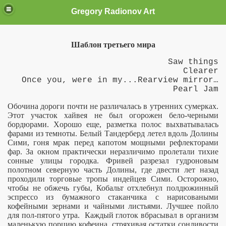
Gregory Radionov Art
Шаблон третьего мира
Saw things
Clearer
Once you, were in my...Rearview mirror…
Pearl Jam
Обочина дороги почти не различалась в утренних сумерках.
Этот участок хайвея не был огорожен бело-черными
бордюрами. Xорошо еще, разметка полос выхватывалась
фарами из темноты. Белый Тандерберд летел вдоль Долины
Сими, гоня мрак перед капотом мощными рефлекторами
фар. За окном практически неразличимо пролетали тихие
сонные улицы городка. Фривей разрезал гудроновым
полотном северную часть Долины, где двести лет назад
проходили торговые тропы индейцев Сими. Осторожно,
чтобы не обжечь губы, Кобальт отхлебнул полдюжинный
эспрессо из бумажного стаканчика с нарисоваными
кофейными зернами и чайными листьями. Лучшее пойло
для пол-пятого утра.
Каждый глоток вбрасывал в организм
маленькую порцию кофеина, стряхивая остатки сонливости