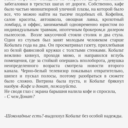
забегаловки в трехстах шагах от дороги. Собственно, кафе
было частью миниатюрной уличной плазы, на которой было
все, что можно найти на тысяче подобных ей. Кофейня,
салон красоты, автошкола, овощная лавка, крохотный
ломбард, и оффис, занимаемый одновременно юристом по
индивидуальным травмам, ипотечным брокером,и дилером
пылесосов.
Возле закусочной стояли столик и два стула.
Один из стульев был занят молодым человеком старше
Кобальта года на два. Он просматривал газету, прихлебывая
из белой фаянсовой кружки с толстыми стенками. Кобальт
вежливо кивнул, проходя мимо, и направился вглубь
помещения, где за стойкой опершись вполоборота, девушка
неопределенного возраста смотрела новости второго
канала. Черно-белый телевизор показывал отвратительно,
шипел и пускал полосы, поэтому разобраться в сюжете
было сложно. Витрина была пуста, и Кобальт брякнул
наобум -
Кофе и донат, пожалуйста
.
Не сводя глаз с экрана барышня налила кофе и спросила,
-
С чем Донат?
-Шоколадные есть?
-выдохнул Кобальт без особой надежды.