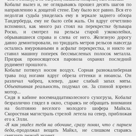
Кобальт вылез и, не оглядываясь прошел десять шагов по
направлению к дощатой стене. Ему было все равно. Вся его
недолгая судьба увиделась ему в зеркале заднего обзора
Тандерберда, ему не было себя жаль. Он вдруг отчетливо
вспомнил, как много раз стоял на перекрестке бульвара
Роско, и смотрел на рельсы старой узкоколейки,
обрывавшиеся справа и слева от него. Железную дорогу
давно демонтировали, но тридцать метров рельсов навсегда
остались вмуроваными в асфальт перекрестка, и никто не
ставил машину поперек бессмысленых полосок металла.
Призрак проносящегося паровоза охранял последний
рудимент прошлого.
Кобальт потянул носом воздух. Сорная разнокалиберная
трава под ногами вдруг обрела оттенки и нюансы. Он
различал чабрец, клевер, даже слабый запах мяты.
Объективная реальность
, подумал он. За спиной взревел
мотор...
Сидя в кабине восемнадцатиколесного сухогруза, Кобальт
безразлично глядел в окно, стараясь не обращать внимания
на болтовню веселого молодого шофера Майкла.
Скоростная магистраль стрелой летела на север, приближая
его к Элли.
-
Я как увидел тебя на обочине, сразу понял, что с парнем
беда
,-продолжал вещать Майкл, не слишком стараясь
смягчить резкий акцент.