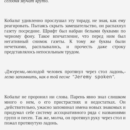
сегодня звучат круто.
Кобальт удивленно прослушал эту тираду, не зная, как ему
реагировать. Пытаясь скрыть замешательство, он распахнул
газету посредине. Шрифт был набран белыми буквами по
черному фону. Tакое впечатление, что перед ним был
негативный снимок газеты. К тому же буквы были
нечеткими, расплывались, и прочесть даже строку
представлялось непосильным трудом.
-
Джереми
,-молодой человек протянул через стол ладонь,-
легко запомнить, как в той песне "
".
Jeremy spoken
Кобальт нe проронил ни слова. Парень явно знал слишком
много о нем, о его пристрастиях и недостатках. Он
,действительно, ужасно запоминал имена новых знакомых и
придумал себе систему ассоциативного ряда с названиями
групп и песен. Так же, молча, он протянул руку через стол и
пожал протянутую ладонь.