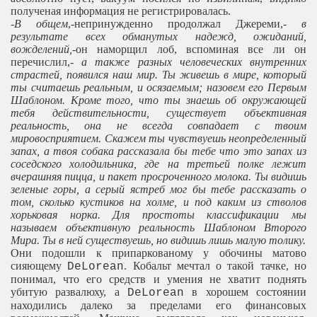
полученая информация не регистрировалась.
-В общем
,-непринужденно продолжал Джереми,-
в
результате всех обманутых надежд, ожиданий,
вожделений,
-он наморщил лоб, вспоминая все ли он
перечислил,-
а также разных человеческих внутренних
страстей, появился наш мир. Ты живешь в мире, который
ты считаешь реальным, и осязаемым; назовем его Первым
Шаблоном. Кроме того, что ты знаешь об окружающей
тебя действительности, существует объективная
реальность, она не всегда совпадает с твоим
мировосприятием. Скажем ты чувствуешь неопределенный
запах, а твоя собака рассказала бы тебе что это запах из
соседского холодильника, где на третьей полке лежит
вчерашняя пицца, и пакет просроченного молока. Ты видишь
зеленые горы, а серый ястреб мог бы тебе рассказать о
том, сколько кустиков на холме, и под каким из стволов
хорьковая норка. Для простоты классификации мы
называем объективную реальность Шаблоном Второго
Мира. Ты в ней существуешь, но видишь лишь малую толику.
Они подошли к припаркованому у обочины матово
сияющему
. Кобальт мечтал о такой тачке, но
DeLorean
понимал, что его средств и умения не хватит поднять
убитую развалюху, а
в хорошем состоянии
DeLorean
находились далеко за пределами его финансовых