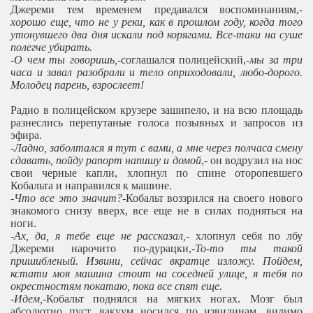
Джереми тем временем предавался воспоминаниям,-
хорошо еще, что не у реки, как в прошлом году, когда того
утонувшего два дня искали под корягами. Все-таки на суше
полегче убирать.
-О чем ты говоришь,
-соглашался полицейский,-
мы за три
часа и завал разобрали и тело оприходовали, любо-дорого.
Молодец парень, взрослеет!
Радио в полицейском крузере зашипело, и на всю площадь
разнеслись перепутаные голоса позывных и запросов из
эфира.
-
Ладно, заболтался я тут с вами, а мне через полчаса смену
сдавать, пойду рапорт напишу и домой
,- он водрузил на нос
свои черные капли, хлопнул по спине оторопевшего
Кобальта и направился к машине.
-
Что все это значит?
-Кобальт воззрился на своего нового
знакомого снизу вверх, все еще не в силах подняться на
ноги.
-
Ах, да, я тебе еще не рассказал,
- хлопнул себя по лбу
Джереми нарочито по-дурацки,-
То-то ты такой
пришибленый. Извини, сейчас вкратце изложу. Пойдем,
кстати моя машина стоит на соседней улице, я тебя по
окрестностям покатаю, пока все спят еще.
-Идем,
-Кобальт поднялся на мягких ногах. Мозг был
абсолютно пуст, вакуум носился по извилинам, видимо