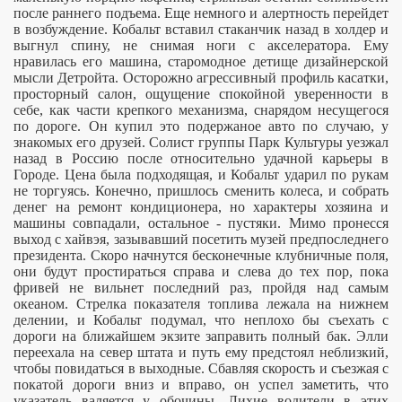
после раннего подъема. Eще немного и алертность перейдет
в возбуждение. Кобальт вставил стаканчик назад в холдер и
выгнул спину, не снимая ноги с акселератора. Ему
нравилась его машина, старомодное детище дизайнерской
мысли Детройта. Oсторожно агрессивный профиль касатки,
просторный салон, ощущение спокойной уверенности в
себе, как части крепкого механизма, снарядом несущегося
по дороге. Он купил это подержаное авто по случаю, у
знакомых его друзей. Солист группы Парк Культуры уезжал
назад в Россию после относительно удачной карьеры в
Городе. Цена была подходящая, и Кобальт ударил по рукам
не торгуясь. Конечно, пришлось сменить колеса, и собрать
денег на ремонт кондиционера, но характеры хозяина и
машины совпадали, остальное - пустяки. Мимо пронесся
выход с хайвэя, зазывавший посетить музей предпоследнего
президента. Скоро начнутся бесконечные клубничные поля,
они будут простираться справа и слева до тех пор, пока
фривей не вильнет последний раз, пройдя над самым
океаном. Стрелка показателя топлива лежала на нижнем
делении, и Кобальт подумал, что неплохо бы съехать с
дороги на ближайшем экзите заправить полный бак. Элли
переехала на север штата и путь ему предстоял неблизкий,
чтобы повидаться в выходные. Сбавляя скорость и съезжая с
покатой дороги вниз и вправо, он успел заметить, что
указатель валяется у обочины. Лихие водители в этих