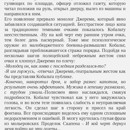
гуляющих по площади, офицер отложил газету, которую
читал положив на руль, открыл дверцу, вылез из машины и
направился к ним.
Его появление прервало монолог Джереми, который явно
забавлялся создавшейся ситуацией. Бесстрастное лицо копа
за традиционно темными очками показалось Кобальту
неестественным. -Ну на кой черт ему ранним утром очки,
тем более день пасмурный. Тоже мне психологическое
оружие из малобюджетного боевика-размышлял Кобальт,
разглядывая приближавшегося стража порядка. Подойдя на
несколько шагов полицейский небрежным жестом снял
очки и хлопнул Джереми по плечу:
-
Молодец он, как ловко с последним разделался-то?
-Я им горжусь
, -отвечал Джереми,-театральным жестом как
бы представляя Кобальта публике.
-
Конечно, наворотил дров, и забор разнес капотом, но
результат очень эффективен. Мужика в лепешку размазало,
с трудом узнали.
-Полисмен явно наслаждался, смакуя
подробности. Кобальт чувствовал как у него закружилась
голова, и во всем теле появилась слабость и неуправляемая
легкость. Он сделал шаг в сторону и присел на край
фонтана. Все происходящее виделось ему одним сплошным
недоразумением и ошибкой. В мозгу крутилась глупая фраза
из мольеровских Проделок Скапена -
И кой черт дернул
меня пойти на эти галеры...