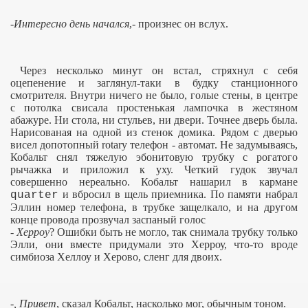
-Интересно день начался
,- произнес он вслух.
Через несколько минут он встал, стряхнул с себя
оцепенение и заглянул-таки в будку станционного
смотрителя. Внутри ничего не было, голые стены, в центре
с потолка свисала простенькая лампочка в жестяном
абажуре. Ни стола, ни стульев, ни двери. Точнее дверь была.
Нарисованая на одной из стенок домика. Рядом с дверью
висел допотопный
rotary
телефон - автомат. Не задумываясь,
Кобальт снял тяжелую эбонитовую трубку с рогатого
рычажка и приложил к уху. Четкий гудок звучал
совершенно нереально. Кобальт нашарил в кармане
и вбросил в щель приемника. По памяти набрал
quarter
Эллин номер телефона, в трубке защелкало, и на другом
конце провода прозвучал заспаный голос
-
Херроу
? Ошибки быть не могло, так снимала трубку только
Элли, они вместе придумали это Херроу, что-то вроде
симбиоза Хеллоу и Херово, сленг для двоих.
-
, Привет
, сказал Кобальт, насколько мог, обычным тоном.