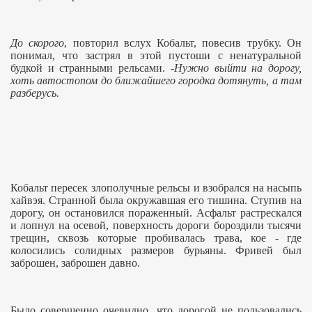
До скорого
, повторил вслух Кобальт, повесив трубку. Он
понимал, что застрял в этой пустоши с ненатуральной
будкой и странными рельсами. -
Нужно выйти на дорогу,
хоть автостопом до ближайшего городка дотянуть, а там
разберусь.
Кобальт пересек злополучные рельсы и взобрался на насыпь
хайвэя. Странной была окружавшая его тишина. Ступив на
дорогу, он остановился пораженный. Асфальт растрескался
и лопнул на осевой, поверхность дороги бороздили тысячи
трещин, сквозь которые пробивалась трава, кое - где
колосились солидных размеров бурьяны. Фривей был
заброшен, заброшен давно.
Было совершенно очевидно, что дорогой не пользовались