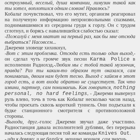
остроумный, веселый, душа компании, лимузин такой как
ты хотел, воплотился одним словом! Нравлюсь?
Кобальт почувствовал, что его мутит, организм реагировал
на полученую информацию непроизвольными спазмами,
поднимавшимися из середины груди к горлу. Он с трудом
сглотнул, и борясь с навалившейся слабостью сказал:
-
Пожалуй с меня хватит на первый раз, как бы мне отсюда
выбраться? Насовсем...
Джереми зловеще хихикнул,
-
Вот с этим проблемка. Отсюда есть только один выход,
-
он сделал чуть громче звук песни
в
Karma Police
исполнении Радиохэд,-
Любим мы с тобой такой музончик,
правда? Раз ты каким-то образом тут оказался, сам
понимаешь, двоим нам будет тесно. Выход с хайвэя в этот
город есть, а вот входа обратно не существует. Так что
извини, партнер, сам понимаешь. Как говорится,
nothing
, - Джереми вывернул
personal, no hard feelings
руль влево, точь в точь как Кобальт несколько часов назад,
чтобы проехать сквозь короткий туннель. Они подъехали к
будке станционного смотрителя с противоположной
стороны.
-
Выходи, друг
.-голос Джереми звучал даже участливо.
Радиостанция давала исполнителей дублями, без перерыва
началась следующая песня той же команды
.
Knives Out
-
иди к домику, и не балуйся, машина мощная, сам знаешь.