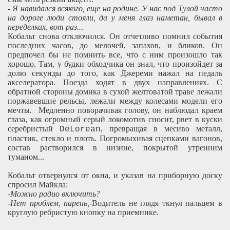
-
Я навидался всякого, еще на родине. У нас под Тулой часто
на дороге люди стояли, да у меня глаз наметан, бывал в
переделках, вот раз..
.
Кобальт снова отключился. Он отчетливо помнил события
последних часов, до мелочей, запахов, и бликов. Он
предпочел бы не помнить все, что с ним произошло так
хорошо. Там, у будки обходчика он знал, что произойдет за
долю секунды до того, как Джереми нажал на педаль
акселератора. Поезда ходят в двух направлениях. C
обратной стороны домика в сухой желтоватой траве лежали
поржавевшие рельсы, лежали между колесами модели его
мечты. Медленно поворачивая голову, он наблюдал краем
глаза, как огромный серый локомотив сносит, рвет в куски
серебристый
, превращая в месиво металл,
DeLorean
пластик, стекло и плоть. Погромыхивая сцепками вагонов,
состав растворился в низине, покрытой утренним
туманом...
Кобальт отвернулся от окна, и указав на приборную доску
спросил Майкла:
-
Можно радио включить?
-Нет проблем, парень,
-Водитель не глядя ткнул пальцем в
круглую ребристую кнопку на приемнике.