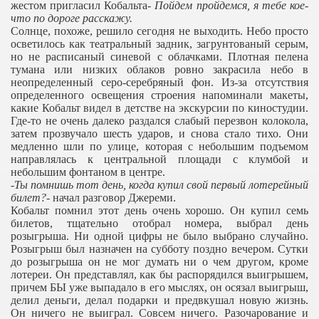
жестом пригласил Кобальта-
Пойдем пройдемся, я тебе кое-
что по дороге расскажу.
Солнце, похоже, решило сегодня не выходить. Небо просто
осветилось как театральный задник, загрунтованый серым,
но не расписаный синевой с облачками. Плотная пелена
тумана или низких облаков ровно закрасила небо в
неопределенный серо-серебряный фон. Из-за отсутствия
определенного освещения строения напоминали макеты,
какие Кобальт видел в детстве на экскурсии по киностудии.
Где-то не очень далеко раздался слабый перезвон колокола,
затем прозвучало шесть ударов, и снова стало тихо. Они
медленно шли по улице, которая с небольшим подъемом
направлялась к центральной площади с клумбой и
небольшим фонтаном в центре.
-
Ты помнишь тот день, когда купил свой первый лотерейный
билет?-
начал разговор Джереми.
Кобальт помнил этот день очень хорошо. Он купил семь
билетов, тщательно отобрал номера, выбрал день
розыгрыша. Ни одной цифры не было выбрано случайно.
Розыгрыш был назначен на субботу поздно вечером. Сутки
до розыгрыша он не мог думать ни о чем другом, кроме
лотереи. Он представлял, как бы распорядился выигрышем,
причем БЫ уже выпадало в его мыслях, он осязал выигрыш,
делил деньги, делал подарки и предвкушал новую жизнь.
Он ничего не выиграл. Совсем ничего. Разочарование и