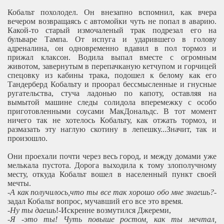
Кобальт похолодел. Он внезапно вспомнил, как вчера
вечером возвращаясь с автомойки чуть не попал в аварию.
Какой-то старый измочаленый трак подрезал его на
бульваре Тампа. От испуга и ударившего в голову
адреналина, он одновременно вдавил в пол тормоз и
прижал клаксон. Водила выпал вместе с огромным
животом, завернутым в перепачканую кетчупом и горчицей
спецовку из кабины трака, подошел к белому как его
Тандерберд Кобальту и проорал бессмысленные и гнусные
ругательства, стуча ладонью по капоту, оставляя на
вымытой машине следы солидола вперемежку с особо
приготовленными соусами МакДональдс. В тот момент
ничего так не хотелось Кобальту, как отжать тормоз, и
размазать эту наглую скотину в лепешку...Значит, так и
произошло.
Они проехали почти через весь город, и между домами уже
мелькала пустота. Дорога выходила к тому злополучному
месту, откуда Кобальт вошел в населенный пункт своей
мечты.
-
А как получилось,что ты все так хорошо обо мне знаешь?
-
задал Кобальт вопрос, мучавший его все это время.
-
Ну ты даешь
!-Искренне возмутился Джереми,
-
Я -это ты! Чуть повыше ростом, как ты мечтал,