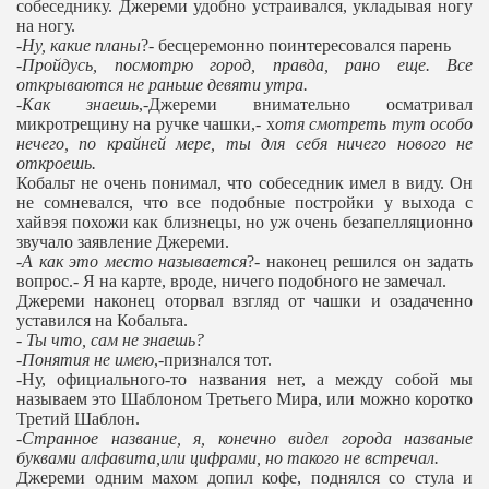
собеседнику. Джереми удобно устраивался, укладывая ногу
на ногу.
-
Ну, какие планы
?- бесцеремонно поинтересовался парень
-
Пройдусь, посмотрю город, правда, рано еще. Все
открываются не раньше девяти утра.
-
Как знаешь
,-Джереми внимательно осматривал
микротрещину на ручке чашки,- х
отя смотреть тут особо
нечего, по крайней мере, ты для себя ничего нового не
откроешь.
Кобальт не очень понимал, что собеседник имел в виду. Он
не сомневался, что все подобные постройки у выхода с
хайвэя похожи как близнецы, но уж очень безапелляционно
звучало заявление Джереми.
-
А как это место называется
?- наконец решился он задать
вопрос.- Я на карте, вроде, ничего подобного не замечал.
Джереми наконец оторвал взгляд от чашки и озадаченно
уставился на Кобальта.
-
Ты что, сам не знаешь?
-Понятия не имею
,-признался тот.
-Ну, официального-то названия нет, а между собой мы
называем это Шаблоном Третьего Мира, или можно коротко
Третий Шаблон.
-
Странное название, я, конечно видел города названые
буквами алфавита,или цифрами, но такого не встречал.
Джереми одним махом допил кофе, поднялся со стула и