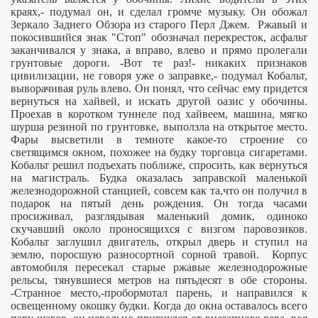
краях,- подумал он, и сделал громче музыку. Он обожал
Зеркало Заднего Обзора из старого Перл Джем.
Ржавый и
покосившийся знак "Стоп" обозначал перекресток, асфальт
заканчивался у знака, а вправо, влево и прямо пролегали
грунтовые дороги. -Вот те раз!- никаких признаков
цивилизации, не говоря уже о заправке,- подумал Кобальт,
выворачивая руль влево. Он понял, что сейчас ему придется
вернуться на хайвей, и искать другой оазис у обочины.
Проехав в коротком туннеле под хайвеем, машина, мягко
шурша резиной по грунтовке, выползла на открытое место.
Фары высветили в темноте какое-то строение со
светящимся окном, похожее на будку торговца сигаретами.
Кобальт решил подъехать поближе, спросить, как вернуться
на магистраль. Будка оказалась заправской маленькой
железнодорожной станцией, совсем как та,что он получил в
подарок на пятый день рождения. Он тогда часами
просиживал, разглядывая маленький домик, одиноко
скучавший около проносящихся с визгом паровозиков.
Кобальт заглушил двигатель, открыл дверь и ступил на
землю, поросшую разносортной сорной травой.
Корпус
автомобиля пересекал старые ржавые железнодорожные
рельсы, тянувшиеся метров на пятьдесят в обе стороны.
-Странное место,-пробормотал парень, и направился к
освещенному окошку будки. Когда до окна оставалось всего