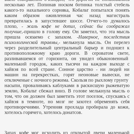
несколько лет. Попинав носком ботинка толстый стебель
какого-то нахального сорняка, Кобальт попытался понять
каким образом оживленная час назад магистраль
превратилась в запустевшее шоссе. Отчего-то думалось
плохо, -
жаль кофе не допил, сейчас бы соображал
получше
,-пришло в голову ему. Он заметил, что эта мысль
пришла осязаемо с запахом. -
Наверное, последствия
психологической травмы,
- мелькнула мысль. Он перелез
через разделительный центральный барьер и подошел к
противоположному краю дороги. В сероватом свете,
разливавшемся от горизонта, он увидел обыкновенный
маленький городок, каких тысячи на каждом выходе с
хайвэя по всей стране. Сонное царство - ни людей ни
машин на перекрестках, горят неоновые вывески, не
отключеные с ночного режима. Скользя по рыхлому грунту
насыпи, проваливаясь каблуками в раскисшую рыжеватую
землю, Кобальт сбежал вниз. В голове мелькнула мысль о
том, что он должен был заметить этот поселок, спускаясь с
хайвэя в темноте, но мозг не захотел обременять себя
противоречиями. Утренняя прохлада пробирала до кожи,
хотелось горячего, хотелось донатсов.
Запах кофе мог исходить из открытой двери маленькой